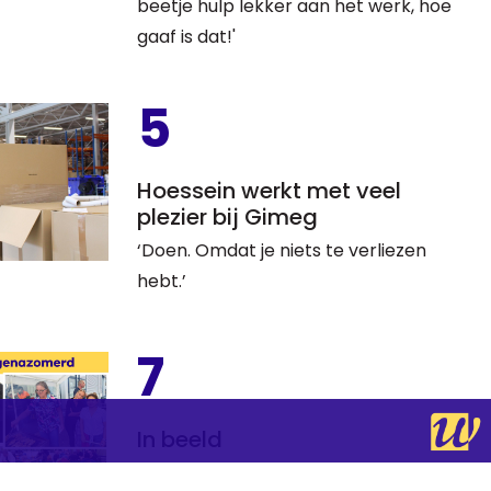
beetje hulp lekker aan het werk, hoe
gaaf is dat!'
5
Hoessein werkt met veel
plezier bij Gimeg
‘Doen. Omdat je niets te verliezen
hebt.’
7
In beeld
Pensioen, jubileum en nazomerdiners