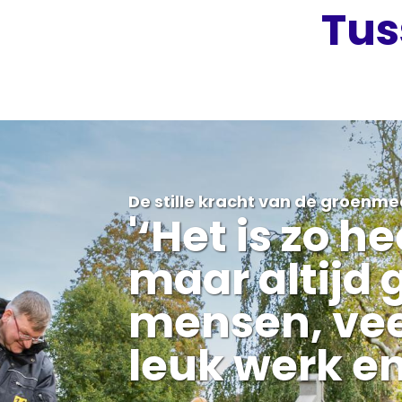
Tus
De stille kracht van de groenm
'
‘Het is zo he
maar altijd 
mensen, vee
leuk werk en