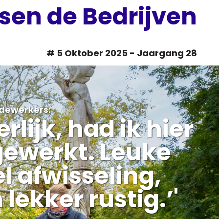
sen de Bedrijven
# 5 Oktober 2025 - Jaargang 28
edewerkers:
erlijk, had ik hier
gewerkt. Leuke
l afwisseling,
 lekker rustig.’
'