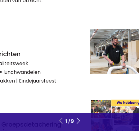
tsen van Utrecht.
richten
taliteitsweek
= lunchwandelen
erpakken | Eindejaarsfeest
1 / 9
t: Groepsdetachering
uis