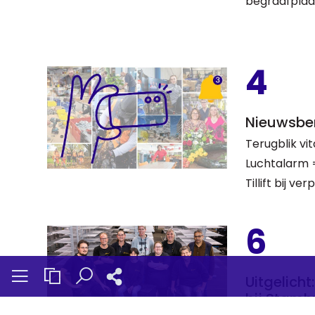
begraafplaa
4
Nieuwsbe
Terugblik vi
Luchtalarm 
Tillift bij v
6
Uitgelich
bij Stamh